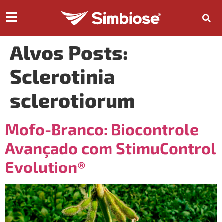
Alvos Posts:
Sclerotinia
sclerotiorum
Mofo-Branco: Biocontrole
Avançado com StimuControl
Evolution®