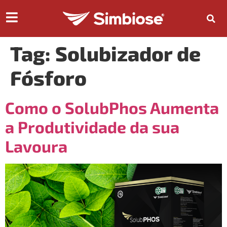
Tag:
Solubizador de
Fósforo
Como o SolubPhos Aumenta
a Produtividade da sua
Lavoura