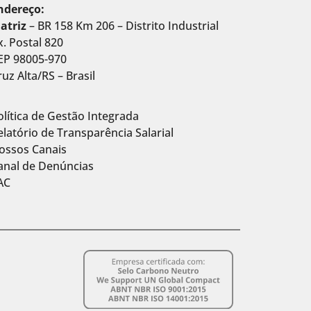
ndereço:
atriz
– BR 158 Km 206 – Distrito Industrial
x. Postal 820
EP 98005-970
ruz Alta/RS – Brasil
olítica de Gestão Integrada
elatório de Transparência Salarial
ossos Canais
anal de Denúncias
AC