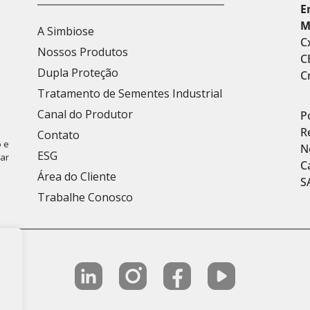
E
M
A Simbiose
C
Nossos Produtos
C
Dupla Proteção
C
Tratamento de Sementes Industrial
Canal do Produtor
P
R
Contato
 e
N
ESG
car
C
Área do Cliente
S
Trabalhe Conosco