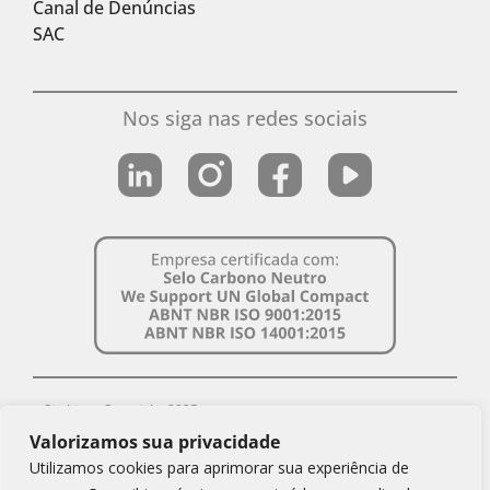
Canal de Denúncias
SAC
Nos siga nas redes sociais
Simbiose Copyright 2025
Valorizamos sua privacidade
CNPJ Simbiose: 08.879.643/0001-69
Utilizamos cookies para aprimorar sua experiência de