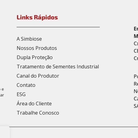
Links Rápidos
E
M
A Simbiose
C
Nossos Produtos
C
Dupla Proteção
C
Tratamento de Sementes Industrial
Canal do Produtor
P
R
Contato
 e
N
ESG
car
C
Área do Cliente
S
Trabalhe Conosco