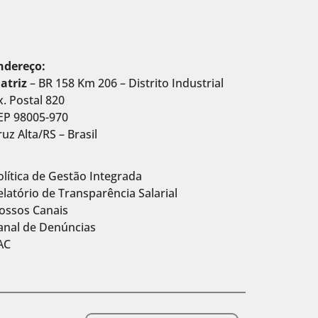
ndereço:
atriz
– BR 158 Km 206 – Distrito Industrial
x. Postal 820
EP 98005-970
ruz Alta/RS – Brasil
olítica de Gestão Integrada
elatório de Transparência Salarial
ossos Canais
anal de Denúncias
AC