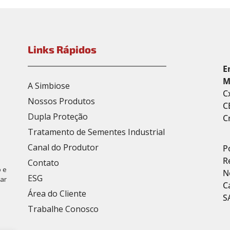
Links Rápidos
E
M
A Simbiose
C
Nossos Produtos
C
Dupla Proteção
C
Tratamento de Sementes Industrial
Canal do Produtor
P
R
Contato
 e
N
ESG
car
C
Área do Cliente
S
Trabalhe Conosco