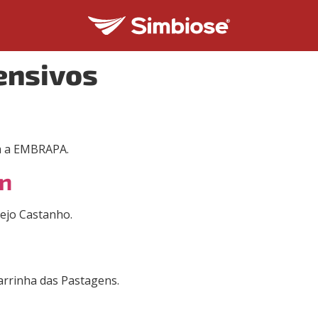
ensivos
om a EMBRAPA.
on
vejo Castanho.
garrinha das Pastagens.