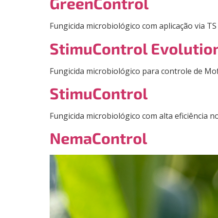
GreenControl
Fungicida microbiológico com aplicação via T
StimuControl Evolutio
Fungicida microbiológico para controle de Mo
StimuControl
Fungicida microbiológico com alta eficiência n
NemaControl