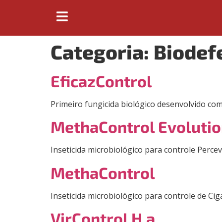
Categoria:
Biodef
EficazControl
Primeiro fungicida biológico desenvolvido c
MethaControl Evoluti
Inseticida microbiológico para controle Perce
MethaControl
Inseticida microbiológico para controle de Ci
VirControl H.a.