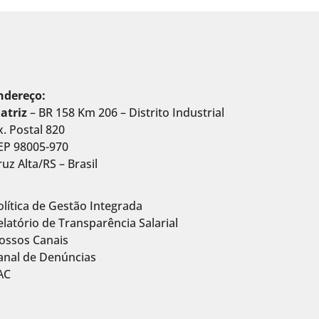
ndereço:
atriz
– BR 158 Km 206 – Distrito Industrial
x. Postal 820
EP 98005-970
ruz Alta/RS – Brasil
olítica de Gestão Integrada
elatório de Transparência Salarial
ossos Canais
anal de Denúncias
AC