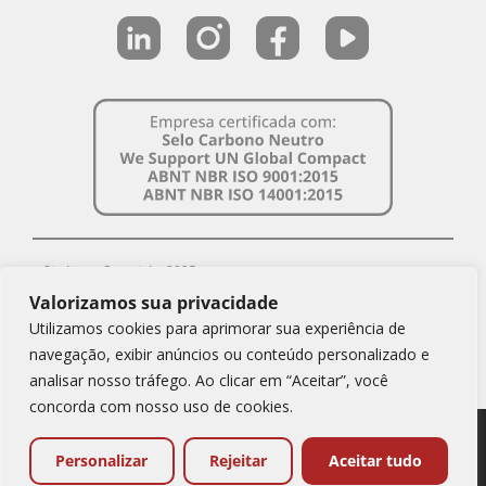
Simbiose Copyright 2025
Valorizamos sua privacidade
CNPJ Simbiose: 08.879.643/0001-69
Utilizamos cookies para aprimorar sua experiência de
Política de Privacidade
navegação, exibir anúncios ou conteúdo personalizado e
Relatório de Igualdade Salarial
analisar nosso tráfego. Ao clicar em “Aceitar”, você
concorda com nosso uso de cookies.
Empresa do ecossistema
Personalizar
Rejeitar
Aceitar tudo