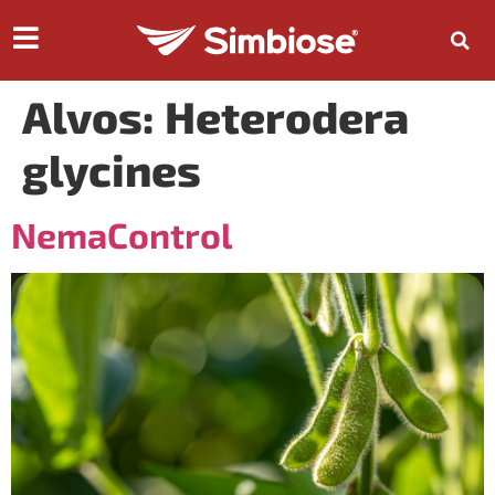
Alvos:
Heterodera
glycines
NemaControl