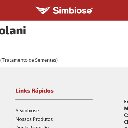
olani
S (Tratamento de Sementes).
Links Rápidos
E
M
A Simbiose
C
Nossos Produtos
C
Dupla Proteção