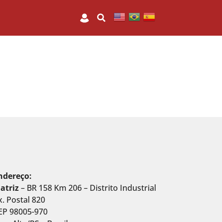
ndereço:
atriz
– BR 158 Km 206 – Distrito Industrial
x. Postal 820
EP 98005-970