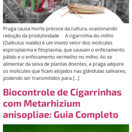
Praga causa morte precoce da cultura, ocasionando
redução da produtividade A cigarrinha-do-milho
(Dalbulus maidis) é um inseto vetor dos molicutes
espiroplasma e fitoplasma, que causam o enfezamento
pálido e o enfezamento vermelho no milho. Ao se
alimentar da seiva de plantas doentes, a praga adquire
os molicutes que ficam alojados nas glândulas salivares,
podendo ser transmitidos para […]
Biocontrole de Cigarrinhas
com Metarhizium
anisopliae: Guia Completo