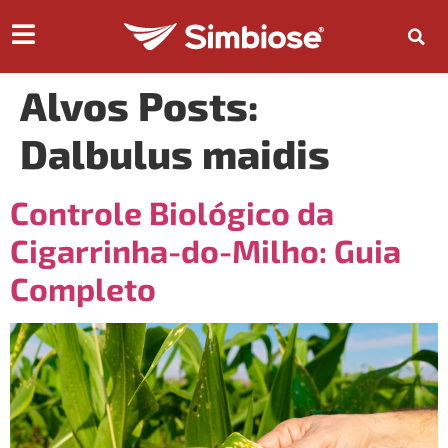
Alvos Posts:
Dalbulus maidis
Controle Biológico da
Cigarrinha-do-Milho: Guia
Completo