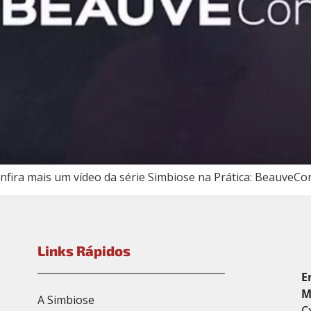
onfira mais um vídeo da série Simbiose na Prática: BeauveCo
Links Rápidos
E
M
A Simbiose
C