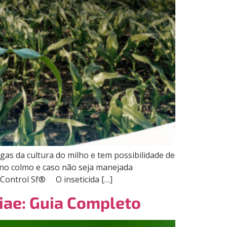
as da cultura do milho e tem possibilidade de
 no colmo e caso não seja manejada
rControl Sf® O inseticida […]
iae: Guia Completo