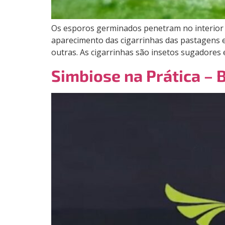
Os esporos germinados penetram no interior 
aparecimento das cigarrinhas das pastagens ent
outras. As cigarrinhas são insetos sugadores 
Simbiose na Prática –