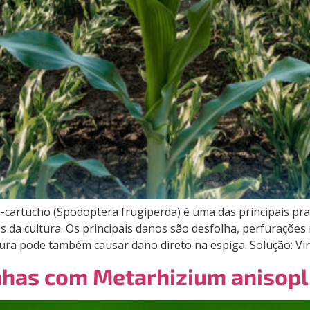
artucho (Spodoptera frugiperda) é uma das principais prag
s da cultura. Os principais danos são desfolha, perfurações
ura pode também causar dano direto na espiga. Solução: Vi
inhas com Metarhizium anisopl