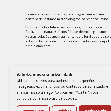
Desenvolvemos biociência para o agro. Temos o maior
portfólio de insumos microbiológicos da América Latina.
Produzimos biodefensivos agrícolas, inoculantes e
fertilizantes naturais, feitos à base de microrganismos.
Nossas soluções agem aumentando a fertilidade do solo
a disponibilidade de nutrientes das plantas sem prejudi
o meio ambiente.
Valorizamos sua privacidade
Utilizamos cookies para aprimorar sua experiência de
Nos siga nas redes sociais
navegação, exibir anúncios ou conteúdo personalizado e
analisar nosso tráfego. Ao clicar em “Aceitar”, você
concorda com nosso uso de cookies.
Simbiose Copyright 2025
Personalizar
Rejeitar
Aceitar tudo