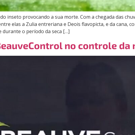
do inseto provocando a sua morte. Com a chegada das chuv
re elas a Zulia entreriana e Deois flavopicta, e da cana, c
e durante o período da seca […]
 BeauveControl no controle da