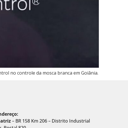
ntrol no controle da mosca branca em Goiânia.
ndereço:
atriz
– BR 158 Km 206 – Distrito Industrial
x. Postal 820